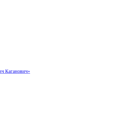
вич Каганович»