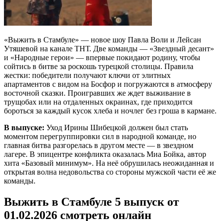
«Выжить в Стамбуле» — новое шоу Павла Воли и Лейсан
Утяшевой на канале ТНТ. Две команды — «Звездный десант»
и «Народные герои» — впервые покидают родину, чтобы
сойтись в битве за роскошь турецкой столицы. Правила
жестки: победители получают ключи от элитных
апартаментов с видом на Босфор и погружаются в атмосферу
восточной сказки. Проигравших же ждет выживание в
трущобах или на отдаленных окраинах, где приходится
бороться за каждый кусок хлеба и ночлег без гроша в кармане.
В выпуске:
Уход Ирины Шибецкой должен был стать
моментом перегруппировки сил в народной команде, но
главная битва разгорелась в другом месте — в звездном
лагере. В эпицентре конфликта оказалась Миа Бойка, автор
хита «Базовый минимум». На неё обрушилась неожиданная и
открытая волна недовольства со стороны мужской части её же
команды.
Выжить в Стамбуле 5 выпуск от
01.02.2026 смотреть онлайн