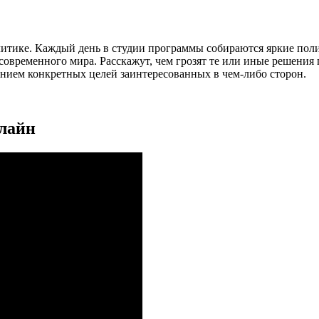
литике. Каждый день в студии программы собираются яркие пол
временного мира. Расскажут, чем грозят те или иные решения гл
занием конкретных целей заинтересованных в чем-либо сторон.
нлайн