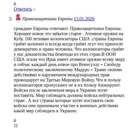
6
Ответить
↓
Правозащитники Европы
13.01.2026
граждане Европы отвечают. Правозащитники Европы.
Хорошее новое это забытое старое . Атомное оружие на
Кубу. 100 летиями колонизаторы США ,страны Европы
грабят колонии и всегда когда грабят лгут что приносят
демократию и права человека. Что колонизаторы грабят
у нас доказательства беженцы из этих стран.В ООН
США лгали что Ирак имеет атомное оружие всему миру
и сейчас каждый день новое про Венесуэлу » Свободу
политическому заключенному Мадуро » Трамп своими
действиями и нарушением международных прав
провоцирует на Третью Мировую Войну. Что в пользу
колонизаторов пропускают не в их пользу блокируют.
Войска после заключения мира в Украине хотят
поставить. Мир соблюдать должны войска нейтральных
стран . А все страны которые хотят поставить свои
войска они принимали участие в военных действиях
какой мир соблюдать в Украине.
6
11