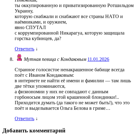
ты оккупированную и приватизированную Ротшильдом
Украину,
которую снабжали и снабжают все страны НАТО и
наёмниками, и оружием,
явно СПУТАЛ
с коррумпированной Никарагуа, которую защищала
горстка кубинцев, да?
Ответить
↓
Мутная певица с Кондаковым
11.01.2026
Странное голосистое ненакрашенное бабище всегда
поёт с Иваном Кондаковым:
в интернете не найти её имени и фамилии — там лишь
две тётки упоминаются,
а физиономии у них не совпадают с данным
горбоносым лицом этой крашенной блондинки!..
Приходится думать (да такого не может быть!), что это
поёт и выделывается Ольга Белова в гриме…
Ответить
↓
Добавить комментарий