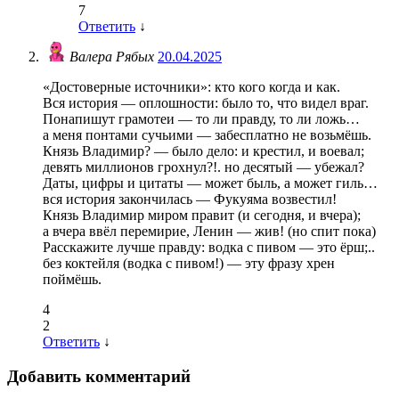
7
Ответить
↓
Валера Рябых
20.04.2025
«Достоверные источники»: кто кого когда и как.
Вся история — оплошности: было то, что видел враг.
Понапишут грамотеи — то ли правду, то ли ложь…
а меня понтами сучьими — забесплатно не возьмёшь.
Князь Владимир? — было дело: и крестил, и воевал;
девять миллионов грохнул?!. но десятый — убежал?
Даты, цифры и цитаты — может быль, а может гиль…
вся история закончилась — Фукуяма возвестил!
Князь Владимир миром правит (и сегодня, и вчера);
а вчера ввёл перемирие, Ленин — жив! (но спит пока)
Расскажите лучше правду: водка с пивом — это ёрш;..
без коктейля (водка с пивом!) — эту фразу хрен
поймёшь.
4
2
Ответить
↓
Добавить комментарий