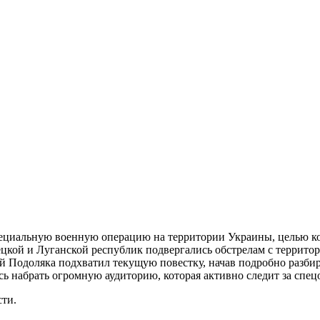
!
пециальную военную операцию на территории Украины, целью к
ецкой и Луганской республик подвергались обстрелам с террито
 Подоляка подхватил текущую повестку, начав подробно разбир
ось набрать огромную аудиторию, которая активно следит за спе
ти.