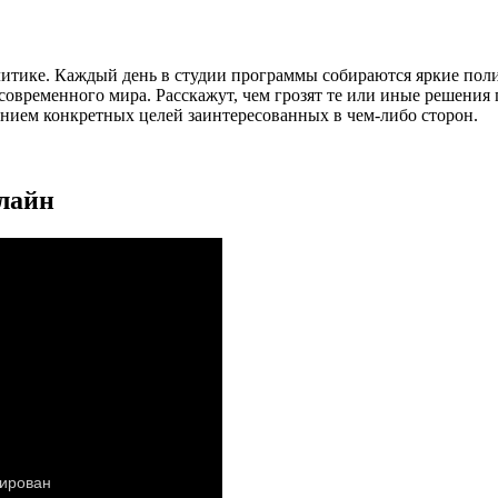
литике. Каждый день в студии программы собираются яркие пол
временного мира. Расскажут, чем грозят те или иные решения гл
занием конкретных целей заинтересованных в чем-либо сторон.
нлайн