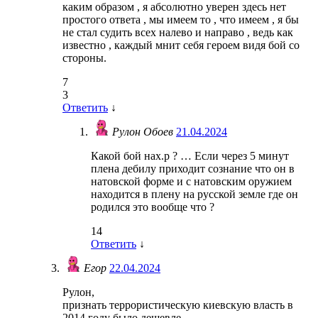
каким образом , я абсолютно уверен здесь нет
простого ответа , мы имеем то , что имеем , я бы
не стал судить всех налево и направо , ведь как
известно , каждый мнит себя героем видя бой со
стороны.
7
3
Ответить
↓
Рулон Обоев
21.04.2024
Какой бой нах.р ? … Если через 5 минут
плена дебилу приходит сознание что он в
натовской форме и с натовским оружием
находится в плену на русской земле где он
родился это вообще что ?
14
Ответить
↓
Егор
22.04.2024
Рулон,
признать террористическую киевскую власть в
2014 году было дешевле,