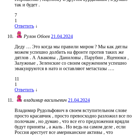
так и будет .
7
1
Ответить
↓
Рулон Обоев
21.04.2024
Деду … Это когда мы правили миром ? Мы как дятлы
можем успешно долбить на фронте против таких же
дятлов . А Аваковы , Даниловы , Парубии , Яценюки ,
Залужные , Зеленские со своим окружением успешно
эвакуируются в нато и оставляют метастазы ….
11
1
Ответить
↓
владимир васильевич
21.04.2024
Владимир Рудольфович в своем вступительном слове
просто красавчик , просто превосходно разложил все по
полочкам , но думаю , что все его предложения врядли
будут приняты , а жаль . Но ведь на самом деле , если
Россия арестует все американские активы , что