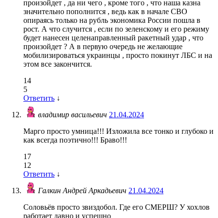
произойдет , да ни чего , кроме того , что наша казна
значительно пополнится , ведь как в начале СВО
опираясь только на рубль экономика России пошла в
рост. А что случится , если по зеленскому и его режиму
будет нанесен целенаправленный ракетный удар , что
произойдет ? А в первую очередь не желающие
мобилизироваться украинцы , просто покинут ЛБС и на
этом все закончится.
14
5
Ответить
↓
владимир васильевич
21.04.2024
Марго просто умница!!! Изложила все тонко и глубоко и
как всегда поэтично!!! Браво!!!
17
12
Ответить
↓
Галкин Андрей Аркадьевич
21.04.2024
Соловьёв просто звиздобол. Где его СМЕРШ? У хохлов
работает давно и успешно