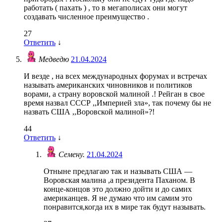
работать ( пахать ) , то в мегаполисах они могут
создавать численное преимущество .
27
Ответить
↓
Медведю
21.04.2024
И везде , на всех международных форумах и встречах
называть американских чиновников и политиков
ворами, а страну воровской малиной .! Рейган в свое
время назвал СССР ,,Империей зла», так почему бы не
назвать США ,,Воровской малиной»?!
44
Ответить
↓
Семену.
21.04.2024
Отныне предлагаю так и называть США —
Воровская малина ,а президента Паханом. В
конце-концов это должно дойти и до самих
американцев. Я не думаю что им самим это
понравится,когда их в мире так будут называть.