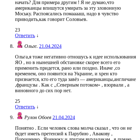
начать? Для примера другим ! Я не думаю,что
американцы впишутся умирать за эту зловонную
Моську. Распоясались помааааш, надо в чувство
приводить,как говорит Соловьев.
23
Ответить
↓
Ольге.
21.04.2024
Ольга,я тоже негативно отношусь к идее использования
ЯО , но в нынешней обстановке скорее всего его
применить придется, рано или поздно. Иначе ,со
временем, оно появится на Украине, и хрен кто
признается, кто его туда завёз — американцы,англичане
,французы . Как с ,,Северным потоком» , взорвали , а
виновного до сих пор нет.
25
Ответить
↓
Рулон Обоев
21.04.2024
Понятно . Если человек слова молча сказал , что он не
будет иметь претензий к Парубию , Авакову ,
Порошенко , Яценюку и другим вурдалакам , я думаю