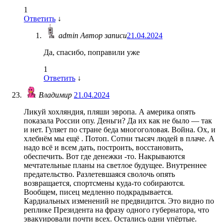
1
Ответить
↓
admin
Автор записи
21.04.2024
Да, спасибо, поправили уже
1
Ответить
↓
Владимир
21.04.2024
Ликуй хохляндия, пляши эвропа. А америка опять
показала России опу. Деньги? Да их как не было — так
и нет. Гуляет по стране беда многоголовая. Война. Ох, и
хлебнём мы ещё . Потоп. Сотни тысяч людей в плаче. А
надо всё и всем дать, построить, восстановить,
обеспечить. Вот где денежки -то. Накрываются
мечтательные планы на светлое будущее. Внутреннее
предательство. Разлетевшаяся сволочь опять
возвращается, спортсмены куда-то собираются.
Вообщем, писец медленно подкрадывается.
Кардиальных изменений не предвидится. Это видно по
реплике Президента на фразу одного губернатора, что
эвакуировали почти всех. Остались одни упёртые.