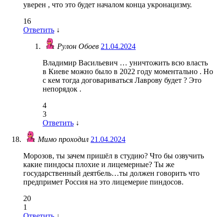
уверен , что это будет началом конца укронацизму.
16
Ответить
↓
Рулон Обоев
21.04.2024
Владимир Васильевич … уничтожить всю власть
в Киеве можно было в 2022 году моментально . Но
с кем тогда договариваться Лаврову будет ? Это
непорядок .
4
3
Ответить
↓
Мимо проходил
21.04.2024
Морозов, ты зачем пришёл в студию? Что бы озвучить
какие пиндосы плохие и лицемерные? Ты же
государственный деят6ель…ты должен говорить что
предпримет Россия на это лицемерие пиндосов.
20
1
Ответить
↓