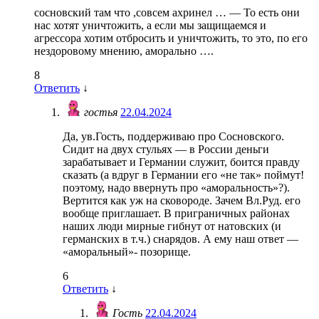
сосновский там что ,совсем ахринел … — То есть они
нас хотят уничтожить, а если мы защищаемся и
агрессора хотим отбросить и уничтожить, то это, по его
нездоровому мнению, аморально ….
8
Ответить
↓
гостья
22.04.2024
Да, ув.Гость, поддерживаю про Сосновского.
Сидит на двух стульях — в России деньги
зарабатывает и Германии служит, боится правду
сказать (а вдруг в Германии его «не так» поймут!
поэтому, надо ввернуть про «аморальность»?).
Вертится как уж на сковороде. Зачем Вл.Руд. его
вообще приглашает. В приграничных районах
наших люди мирные гибнут от натовских (и
германских в т.ч.) снарядов. А ему наш ответ —
«аморальный»- позорище.
6
Ответить
↓
Гость
22.04.2024