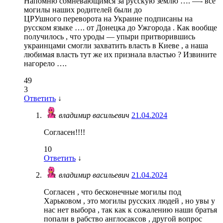
Напомню сомневающимся за русскую землю …. —- все
могилы наших родителей были до
ЦРУшного переворота на Украине подписаны на
русском языке …. от Донецка до Ужгорода . Как вообще
получилось , что уроды — упыри притворившись
украинцами смогли захватить власть в Киеве , а наша
любимая власть тут же их признала властью ? Извините
нагорело ….
49
3
Ответить
↓
владимир васильевич
21.04.2024
Согласен!!!!
10
Ответить
↓
владимир васильевич
21.04.2024
Согласен , что бесконечные могилы под
Харьковом , это могилы русских людей , но увы у
нас нет выбора , так как к сожалению наши братья
попали в рабство англосаксов , другой вопрос