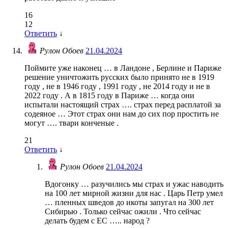
16
12
Ответить
↓
Рулон Обоев
21.04.2024
Поймите уже наконец … в Ландоне , Берлине и Париже
решение уничтожить русских было принято не в 1919
году , не в 1946 году , 1991 году , не 2014 году и не в
2022 году . А в 1815 году в Париже … когда они
испытали настоящий страх …. страх перед расплатой за
содеяное … Этот страх они нам до сих пор простить не
могут …. твари конченые .
21
Ответить
↓
Рулон Обоев
21.04.2024
Вдогонку … разучились мы страх и ужас наводить
на 100 лет мирной жизни для нас . Царь Петр умел
… пленных шведов до икоты запугал на 300 лет
Сибирью . Только сейчас ожили . Что сейчас
делать будем с ЕС ….. народ ?