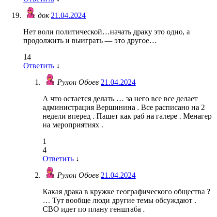
док
21.04.2024
Нет воли политической…начать драку это одно, а
продолжить и выиграть — это другое…
14
Ответить
↓
Рулон Обоев
21.04.2024
А что остается делать … за него все все делает
администрация Вершинина . Все расписано на 2
недели вперед . Пашет как раб на галере . Менагер
на мероприятиях .
1
4
Ответить
↓
Рулон Обоев
21.04.2024
Какая драка в кружке географического общества ?
… Тут вообще люди другие темы обсуждают .
СВО идет по плану генштаба .