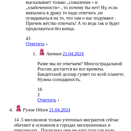
высказывает только ,,сожаления » и
,,озабоченности» , то почему бы нет! Ну, если
ввязались в драку то надо отвечать ,не
оглядываться на то, что там о нас подумают .
Причем жёстко отвечать! А то ведь так и будет
продолжаться без конца.
43
Ответить
↓
Аноним
21.04.2024
Разве мы не отвечаем? Многострадальной
России достается во все времена.
Бандитский доллар гуляет по всей планете.
Нужна солидарность.
16
2
Ответить
↓
Рулон Обоев
21.04.2024
14 .5 миллионов только учтенных мигрантов сейчас
обитают в основном в городах миллионниках и
пригородах . Поскольку они не едут туда где надо