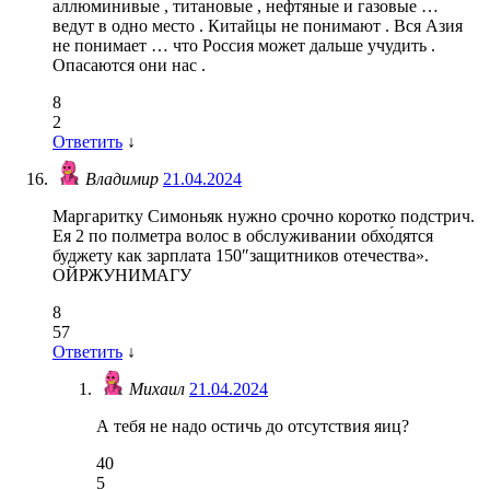
аллюминивые , титановые , нефтяные и газовые …
ведут в одно место . Китайцы не понимают . Вся Азия
не понимает … что Россия может дальше учудить .
Опасаются они нас .
8
2
Ответить
↓
Владимир
21.04.2024
Маргаритку Симоньяк нужно срочно коротко подстрич.
Ея 2 по полметра волос в обслуживании обхо́дятся
буджету как зарплата 150″защитников отечества».
ОЙРЖУНИМАГУ
8
57
Ответить
↓
Михаил
21.04.2024
А тебя не надо остичь до отсутствия яиц?
40
5