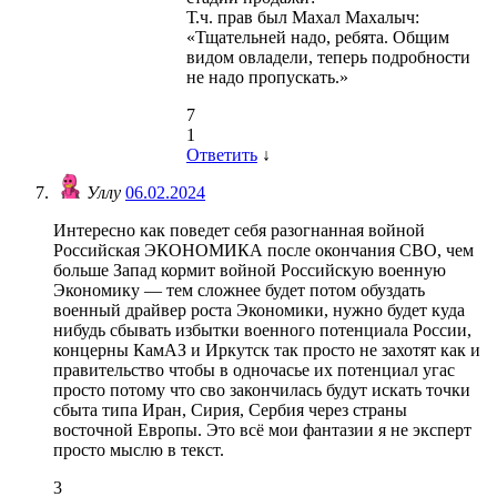
Т.ч. прав был Махал Махалыч:
«Тщательней надо, ребята. Общим
видом овладели, теперь подробности
не надо пропускать.»
7
1
Ответить
↓
Уллу
06.02.2024
Интересно как поведет себя разогнанная войной
Российская ЭКОНОМИКА после окончания СВО, чем
больше Запад кормит войной Российскую военную
Экономику — тем сложнее будет потом обуздать
военный драйвер роста Экономики, нужно будет куда
нибудь сбывать избытки военного потенциала России,
концерны КамАЗ и Иркутск так просто не захотят как и
правительство чтобы в одночасье их потенциал угас
просто потому что сво закончилась будут искать точки
сбыта типа Иран, Сирия, Сербия через страны
восточной Европы. Это всё мои фантазии я не эксперт
просто мыслю в текст.
3