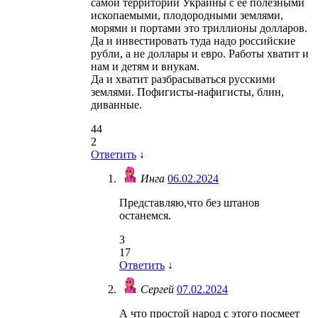
самой территории Украины с ее полезными
ископаемыми, плодородными землями,
морями и портами это триллионы долларов.
Да и инвестировать туда надо российские
рубли, а не доллары и евро. Работы хватит и
нам и детям и внукам.
Да и хватит разбрасываться русскими
землями. Пофигисты-нафигисты, блин,
диванные.
44
2
Ответить
↓
Инга
06.02.2024
Представляю,что без штанов
останемся.
3
17
Ответить
↓
Сергей
07.02.2024
А что простой народ с этого посмеет