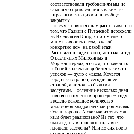
соответствовали требованиям мы не
слышим о привлечении к каким-то
штрафным санкциям или вообще
закрыты?
Почему в новостях нам рассказывают о
том, что Галкин с Пугачевой переехали
из Израиля на Кипр, а потом еще 5
минут говорить о том, в какой
конкретно дом, на какой этаж.
Расскажут о виде из она, метраже и т.д.
О различных Милохиных и
Моргенштернах, а о том, что какой-то
рабочий коллектив добился таких-то
успехов — дулю с маком. Хочется
гордиться страной, сегодняшней
страной, а не только былыми
заслугами. Последние несколько дней
говорят о том, что в прошедшем году
введено рекордное количество
миллионов квадратных метров жилья.
Очень хорошо. А сколько из этих млн
кв.м будет реализовано? Из тех, что
были сданы в прошлые годы все
площади заселены? Или до сих пор в
стадии продажи?