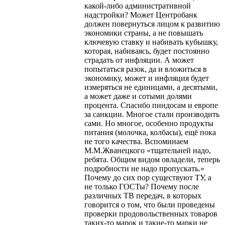
какой-либо административной
надстройки? Может Центробанк
должен повернуться лицом к развитию
экономики страны, а не повышать
ключевую ставку и набивать кубышку,
которая, набиваясь, будет постоянно
страдать от инфляции. А может
попытаться разок, да и вложиться в
экономику, может и инфляция будет
измеряться не единицами, а десятыми,
а может даже и сотыми долями
процента. Спасибо пиндосам и европе
за санкции. Многое стали производить
сами. Но многое, особенно продукты
питания (молочка, колбасы), ещё пока
не того качества. Вспоминаем
М.М.Жванецкого «тщательней надо,
ребята. Общим видом овладели, теперь
подробности не надо пропускать.»
Почему до сих пор существуют ТУ, а
не только ГОСТы? Почему после
различных ТВ передач, в которых
говорится о том, что были проведены
проверки продовольственных товаров
таких-то марок и такие-то марки не