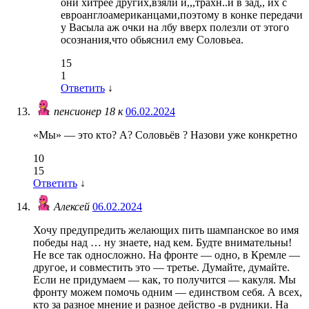
они хитрее других,взяли и,,,трахн..и в зад,, их с
евроанглоамериканцами,поэтому в конке передачи
у Васыла аж очки на лбу вверх полезли от этого
осознания,что обьяснил ему Соловьеа.
15
1
Ответить
↓
пенсионер 18 к
06.02.2024
«Мы» — это кто? А? Соловьёв ? Назови уже конкретно
10
15
Ответить
↓
Алексей
06.02.2024
Хочу предупредить желающих пить шампанское во имя
победы над … ну знаете, над кем. Будте внимательны!
Не все так односложно. На фронте — одно, в Кремле —
другое, и совместить это — третье. Думайте, думайте.
Если не придумаем — как, то получится — какуля. Мы
фронту можем помочь одним — единством себя. А всех,
кто за разное мнение и разное действо -в рудники. На