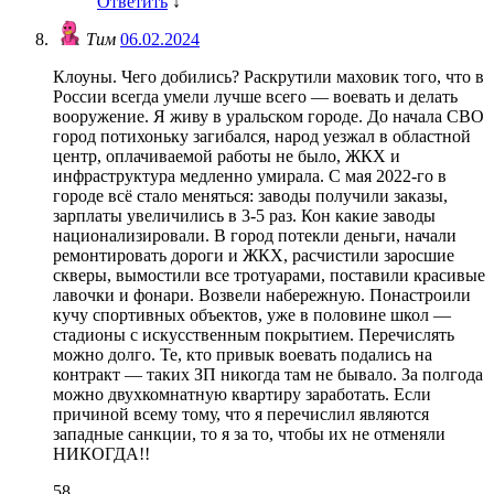
Ответить
↓
Тим
06.02.2024
Клоуны. Чего добились? Раскрутили маховик того, что в
России всегда умели лучше всего — воевать и делать
вооружение. Я живу в уральском городе. До начала СВО
город потихоньку загибался, народ уезжал в областной
центр, оплачиваемой работы не было, ЖКХ и
инфраструктура медленно умирала. С мая 2022-го в
городе всё стало меняться: заводы получили заказы,
зарплаты увеличились в 3-5 раз. Кон какие заводы
национализировали. В город потекли деньги, начали
ремонтировать дороги и ЖКХ, расчистили заросшие
скверы, вымостили все тротуарами, поставили красивые
лавочки и фонари. Возвели набережную. Понастроили
кучу спортивных объектов, уже в половине школ —
стадионы с искусственным покрытием. Перечислять
можно долго. Те, кто привык воевать подались на
контракт — таких ЗП никогда там не бывало. За полгода
можно двухкомнатную квартиру заработать. Если
причиной всему тому, что я перечислил являются
западные санкции, то я за то, чтобы их не отменяли
НИКОГДА!!
58