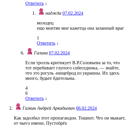
Ответить
↓
наджда
07.02.2024
молодец
ещо монтян мне кажетца она заланный враг
1
Ответить
↓
Галина
07.02.2024
Если тролль критикует В.Р.Соловьева за то, что
тот перебивает глупого собеседника, — знайте,
что это рогуль -нищеброд из украины. Их здесь
много, будьте бдительны.
4
6
Ответить
↓
Галкин Андрей Аркадьевич
06.02.2024
Как задолбал этот пропагандон. Тошнит. Что он мыкает,
от чьего имени. Пустобрёх