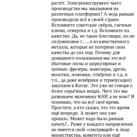
растёт. Электроинструмент чьего
производства мы заказываем на
различных платформах? А ведь раньше
производили всё в своей стране.
Вспомните советские свёрла, гаечные
ключи, отвертки и т.д. Вспомните их
качество. Да, не такие блестящие, но не
силуминовое г…, а из качественного
металла, которые не потеряли свои
качества до сих пор. Почему для
домашнего пользования мы это всё
(бытовые пилы и циркулярные и
цепные, фрезеры, нивелиры, дрели,
молотки, ножовки, отвёртки и т.д. и
т.п., да даже кембрики и термоусадки)
закупаем в Китае. Это уже не говоря о
более серьёзных вещах. Чего это мы
развиваем экономику КНР, а не вою? Я
понимаю, что на всё своё время.
Простите, а кто сказал, что это время
ещё впереди. А может оно уже
прошло. Может надо было раньше
начать?.. Разве у каждого направления
не имеется свой «смотрящий» в лице
министерства, комитета или ещё