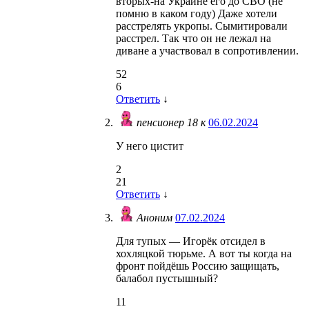
вторых-на Украине его до СВО (не
помню в каком году) Даже хотели
расстрелять укропы. Сымитировали
расстрел. Так что он не лежал на
диване а участвовал в сопротивлении.
52
6
Ответить
↓
пенсионер 18 к
06.02.2024
У него цистит
2
21
Ответить
↓
Аноним
07.02.2024
Для тупых — Игорёк отсидел в
хохляцкой тюрьме. А вот ты когда на
фронт пойдёшь Россию защищать,
балабол пустышный?
11