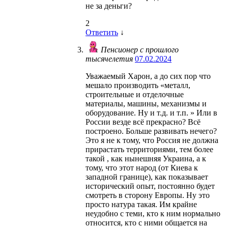
не за деньги?
2
Ответить
↓
Пенсионер с прошлого
тысячелетия
07.02.2024
Уважаемый Харон, а до сих пор что
мешало производить «металл,
строительные и отделочные
материалы, машины, механизмы и
оборудование. Ну и т.д. и т.п. » Или в
России везде всё прекрасно? Всё
построено. Больше развивать нечего?
Это я не к тому, что Россия не должна
прирастать территориями, тем более
такой , как нынешняя Украина, а к
тому, что этот народ (от Киева к
западной границе), как показывает
исторический опыт, постоянно будет
смотреть в сторону Европы. Ну это
просто натура такая. Им крайне
неудобно с теми, кто к ним нормально
относится, кто с ними общается на