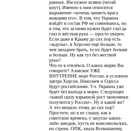
равных. Им нужен хозяин (читай
кнут). Именно к ним относится
выражение «хочешь заиметь врага
выкорми его». В том, что Украина
войдёт в состав РФ не сомневаюсь, но
в том, что за ними нужен будет глаз да
глаз и жёсткая рука — просто уверен.
Если даже в Крыму до сих пор есть
«ждуны», в Херсоне ещё больше, то
чем западнее брать, то их будет больше
и больше. Ну как тут без жесткой
руки?
Что-то я отвлёкся. О каких морях Вы
говорите? Азовское УЖЕ
ВНУТРЕННЕ море России, в условное
завтра Херсон, Николаев и Одесса
будут российскими. Т.ч. Украина уже
будет без выхода к морю. Следующее
«какой сразу взрывной рост экономики
получится у России». Ну и какой же?
А что мешало этому до сих пор?
Простите, но я не слышу, как в
советские времена, о запуске каких-
либо заводов, пусть не комсомольских,
но строек. ОПК, хвала Всевышнему,