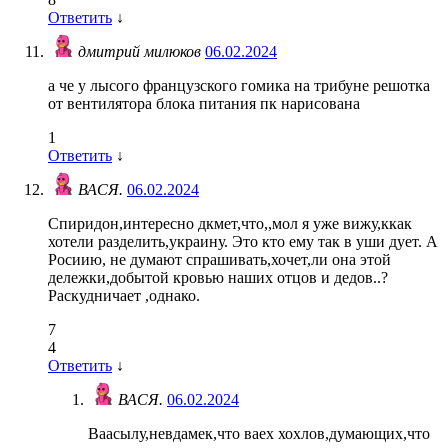
Ответить
↓
дмитрий милюков
06.02.2024
а че у лысого французского гомика на трибуне решотка
от вентилятора блока питания пк нарисована
1
Ответить
↓
ВАСЯ.
06.02.2024
Спиридон,интересно дкмет,что,,мол я уже вижу,ккак
хотели разделить,украину. Это кто ему так в уши дует. А
Росиию, не думают спрашивать,хочет,ли она этой
дележки,добытой кровью наших отцов и дедов..?
Раскудничает ,однако.
7
4
Ответить
↓
ВАСЯ.
06.02.2024
Ваасылу,невдамек,что ваех хохлов,думающих,что