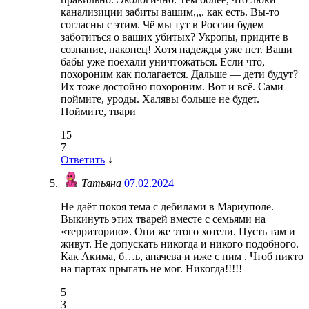
канализиции забиты вашим,,,. как есть. Вы-то
согласны с этим. Чё мы тут в России будем
заботиться о ваших убитых? Укропы, придите в
сознание, наконец! Хотя надежды уже нет. Ваши
бабы уже поехали уничтожаться. Если что,
похороним как полагается. Дальше — дети будут?
Их тоже достойно похороним. Вот и всё. Сами
поймите, уроды. Халявы больше не будет.
Поймите, твари
15
7
Ответить
↓
Татьяна
07.02.2024
Не даёт покоя тема с дебилами в Мариуполе.
Выкинуть этих тварей вместе с семьями на
«территорию». Они же этого хотели. Пусть там и
живут. Не допускать никогда и никого подобного.
Как Акима, б…ь, апачева и иже с ним . Чтоб никто
на партах прыгать не мог. Никогда!!!!!
5
3