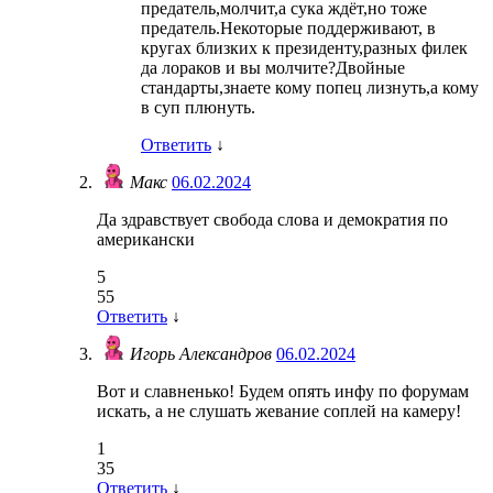
предатель,молчит,а сука ждёт,но тоже
предатель.Некоторые поддерживают, в
кругах близких к президенту,разных филек
да лораков и вы молчите?Двойные
стандарты,знаете кому попец лизнуть,а кому
в суп плюнуть.
Ответить
↓
Макс
06.02.2024
Да здравствует свобода слова и демократия по
американски
5
55
Ответить
↓
Игорь Александров
06.02.2024
Вот и славненько! Будем опять инфу по форумам
искать, а не слушать жевание соплей на камеру!
1
35
Ответить
↓