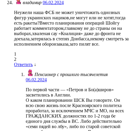
владимир
06.02.2024
Неужели наша ФСБ не может уничтожить одиозных
фигур украинских нациков,не могут или не хотят,тогда
есть ракеты?Вместо планирования операций Шойгу
работает комментатором,главкому не до страны он на
выборах,хваленая сау «Коалиция» даже до фронта не
доехала,затерялась в степях Донбасса,некому смотреть за
исполнением оборонзаказа,зато пилят все.
1
2
Ответить
↓
Пенсионер с прошлого тысячелетия
06.02.2024
По первой части — «Петров и Бо(а)широв»
засветились в Англии.
О каком планировании ШСК Вы говорите. Он
всю свою жизнь после Красноярского политеха
проработал, за исключением МЧС и МО, на всех
ГРАЖДАНСКИХ должностях по 1-2 года бе
единого дня службы в ВС. Либо действительно
«семи пядей во лбу», либо по старой советской