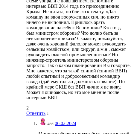
схеме убирали с повышением. Вспомните
интервью ВВП 2014 года по присоединению
Крыма. Не цитата, но близко к тексту. «Дал
команду на ввод вооруженных сил, но никто
ничего не выполнил. Пришлось брать
командование на себя.» Вспомнили? Кто тогда
был министром обороны? Что долно быть за
невыполнение приказа? Скажите, пожалуйста,
даже очень хороший филолог может руководить
сельским хозяйством, или хирург, д.м.н., сможет
руководить тяжелой промышленностью? Но
инженер-строитель министерством обороны
запросто. Так о каком планировании Вы говорите.
Мне кажется, что за такой спиной (спиной ВВП)
любой опытный и добросовестный командир
взвода (дай ему только должность и звание). По
крайней мере СКШ без ВВП лично я не вижу.
Может я ошибаюсь, но это моё мнение после
интервью ВВП.
2
Ответить
↓
лев
06.02.2024
Министр обороны может быть гражданский