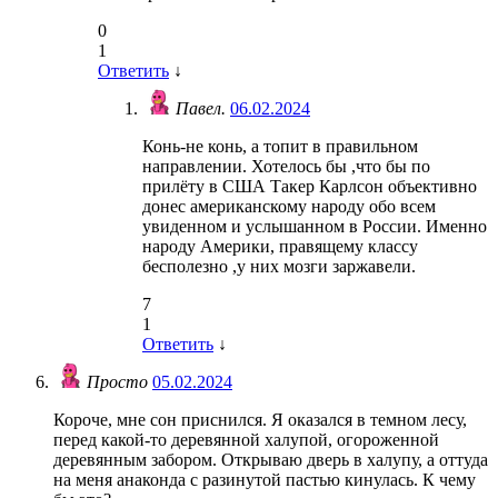
0
1
Ответить
↓
Павел.
06.02.2024
Конь-не конь, а топит в правильном
направлении. Хотелось бы ,что бы по
прилёту в США Такер Карлсон объективно
донес американскому народу обо всем
увиденном и услышанном в России. Именно
народу Америки, правящему классу
бесполезно ,у них мозги заржавели.
7
1
Ответить
↓
Просто
05.02.2024
Короче, мне сон приснился. Я оказался в темном лесу,
перед какой-то деревянной халупой, огороженной
деревянным забором. Открываю дверь в халупу, а оттуда
на меня анаконда с разинутой пастью кинулась. К чему