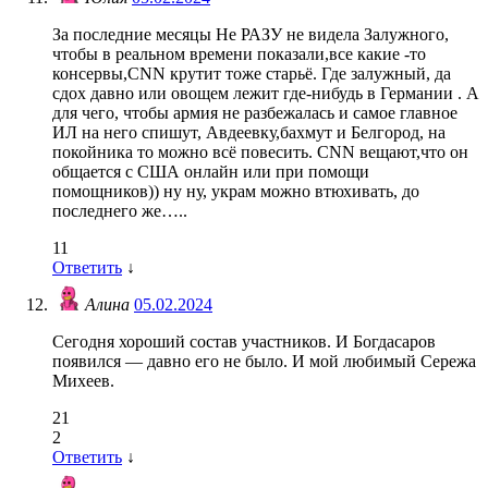
За последние месяцы Не РАЗУ не видела Залужного,
чтобы в реальном времени показали,все какие -то
консервы,CNN крутит тоже старьё. Где залужный, да
сдох давно или овощем лежит где-нибудь в Германии . А
для чего, чтобы армия не разбежалась и самое главное
ИЛ на него спишут, Авдеевку,бахмут и Белгород, на
покойника то можно всё повесить. СNN вещают,что он
общается с США онлайн или при помощи
помощников)) ну ну, украм можно втюхивать, до
последнего же…..
11
Ответить
↓
Алина
05.02.2024
Сегодня хороший состав участников. И Богдасаров
появился — давно его не было. И мой любимый Сережа
Михеев.
21
2
Ответить
↓