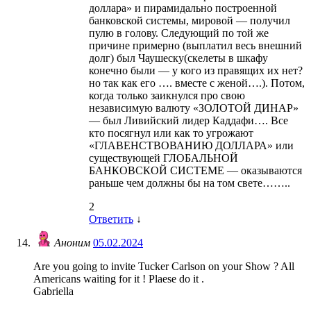
доллара» и пирамидально построенной
банковской системы, мировой — получил
пулю в голову. Следующий по той же
причине примерно (выплатил весь внешний
долг) был Чаушеску(скелеты в шкафу
конечно были — у кого из правящих их нет?
но так как его …. вместе с женой….). Потом,
когда только заикнулся про свою
независимую валюту «ЗОЛОТОЙ ДИНАР»
— был Ливийский лидер Каддафи…. Все
кто посягнул или как то угрожают
«ГЛАВЕНСТВОВАНИЮ ДОЛЛАРА» или
существующей ГЛОБАЛЬНОЙ
БАНКОВСКОЙ СИСТЕМЕ — оказываются
раньше чем должны бы на том свете……..
2
Ответить
↓
Аноним
05.02.2024
Are you going to invite Tucker Carlson on your Show ? All
Americans waiting for it ! Plaese do it .
Gabriella