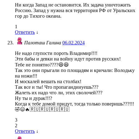
Ни когда Запад не остановится. Их задача уничтожить
Россию. Запад у нужна вся территория РФ от Уральских
гор до Тихого океана.
1
Ответить
↓
Палоташ Галина
06.02.2024
Не надо глупости пороть Владимир!!!!
Эти бабы и девки на войну идут против русских!
Тебе не понятно????😆😆
Так это они прыгали по площадям и кричали: Володьку
на ножи!!!
И москалей вешать на столбах!
Так все и ты! Что пропагандииуешь???
Жалеть их надо что ли, этих сволочей???
Ну ты и дурак!!!?
Когда к тебе домой придут, тогда только поверишь???!!!
🤣😄🔥🇷🇺🇷🇺🇷🇺🇷🇺
3
2
Ответить
↓