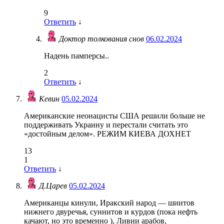
9
Ответить
↓
Доктор толкования снов
06.02.2024
Надень памперсы..
2
Ответить
↓
Кевин
05.02.2024
​Американские неонацисты США решили больше не
поддерживать Украину и перестали считать это
«достойным делом». РЕЖИМ КИЕВА ДОХНЕТ
13
1
Ответить
↓
Д.Царев
05.02.2024
Американцы кинули, Иракский народ — шиитов
нижнего двуречья, суннитов и курдов (пока нефть
качают, но это временно ), Ливии арабов,