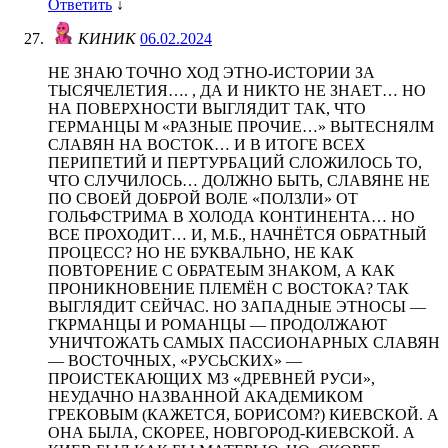
Ответить
↓
КИНИК
06.02.2024
НЕ ЗНАЮ ТОЧНО ХОД ЭТНО-ИСТОРИИ ЗА
ТЫСЯЧЕЛЕТИЯ…. , ДА И НИКТО НЕ ЗНАЕТ… НО
НА ПОВЕРХНОСТИ ВЫГЛЯДИТ ТАК, ЧТО
ГЕРМАНЦЫ М «РАЗНЫЕ ПРОЧИЕ…» ВЫТЕСНЯЛМ
СЛАВЯН НА ВОСТОК… И В ИТОГЕ ВСЕХ
ПЕРИПЕТИЙ И ПЕРТУРБАЦИЙ СЛОЖИЛОСЬ ТО,
ЧТО СЛУЧИЛОСЬ… ДОЛЖНО БЫТЬ, СЛАВЯНЕ НЕ
ПО СВОЕЙ ДОБРОЙ ВОЛЕ «ПОЛЗЛИ» ОТ
ГОЛЬФСТРИМА В ХОЛОДА КОНТИНЕНТА… НО
ВСЕ ПРОХОДИТ… И, М.Б., НАЧНЁТСЯ ОБРАТНЫЙ
ПРОЦЕСС? НО НЕ БУКВАЛЬНО, НЕ КАК
ПОВТОРЕНИЕ С ОБРАТЕЫМ ЗНАКОМ, А КАК
ПРОНИКНОВЕНИЕ ПЛЕМЁН С ВОСТОКА? ТАК
ВЫГЛЯДИТ СЕЙЧАС. НО ЗАПАДНЫЕ ЭТНОСЫ —
ГКРМАНЦЫ И РОМАНЦЫ — ПРОДОЛЖАЮТ
УНИЧТОЖАТЬ САМЫХ ПАССИОНАРНЫХ СЛАВЯН
— ВОСТОЧНЫХ, «РУСЬСКИХ» —
ПРОИСТЕКАЮЩИХ МЗ «ДРЕВНЕЙ РУСИ»,
НЕУДАЧНО НАЗВАННОЙ АКАДЕМИКОМ
ГРЕКОВЫМ (КАЖЕТСЯ, БОРИСОМ?) КИЕВСКОЙ. А
ОНА БЫЛА, СКОРЕЕ, НОВГОРОД-КИЕВСКОЙ. А