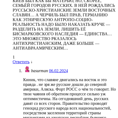
КИЕВ БЫЛ КАК БЫ МАТЕРЬЮ, НО, СКОРЕЕ,
СЕМЬЁЙ ГОРОДОВ РУССКИХ. В НЕЙ РОЖДАЛИСЬ
РУССЬСКО-ХРИСТИАНСКИЕ ЗЕМЛИ ВОСТОЧНЫХ
СЛАВЯН… А ЧЕРЧИЛЬ БЫЛ ПРАВ, ГЕРМАНИЮ
КАК ЭТНИЧЕСКУЮ АНТРОПО-СОЦИО-
РЕАЛЬНОСТЬ НАДО БЫЛО НАКАЗАТЬ КРУЧЕ —
РАЗДЕЛИТЬ НА ЗЕМЛИ, ЛИШИТЬ ЕЁ
БИСМАРКОВСКОГО НАСЛЕДИЯ — ЕДИНСТВА…
ЭТО МНОЖЕСТВО РКАЗАЛОСЬ
АНТИХРИСТИАНСКИМ, ДАЖЕ БОЛЬШЕ —
АНТИАВРААМИЧЕСКИМ…
1
Ответить
↓
basurman
06.02.2024
Киник, что славяне двигались на восток и это
правда . не зря же русские дошли до северной
америки, Аляска. Форт РОСС о чём то говорит. Но
твои чаяния об обратном процессе сильно уж
оптимистичны. На сегодняшний день, русских
давят со всех сторон. Правительство проводят
геноцид русского народа всех национальностей,
посредством заселения территорий страны
мигрантами из азиатских республик бывшего