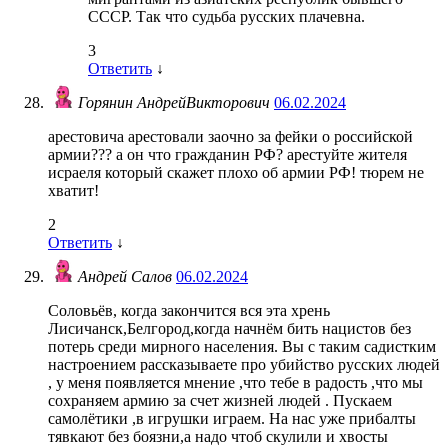
СССР. Так что судьба русских плачевна.
3
Ответить
↓
Горянин АндрейВикторович
06.02.2024
арестовича арестовали заочно за фейки о российской
армии??? а он что гражданин РФ? арестуйте жителя
исраеля который скажет плохо об армии РФ! тюрем не
хватит!
2
Ответить
↓
Андрей Салов
06.02.2024
Соловьёв, когда закончится вся эта хрень
Лисичанск,Белгород,когда начнём бить нацистов без
потерь среди мирного населения. Вы с таким садистким
настроением рассказываете про убийство русских людей
, у меня появляется мнение ,что тебе в радость ,что мы
сохраняем армию за счет жизней людей . Пускаем
самолётики ,в игрушки играем. На нас уже прибалты
тявкают без боязни,а надо чтоб скулили и хвосты