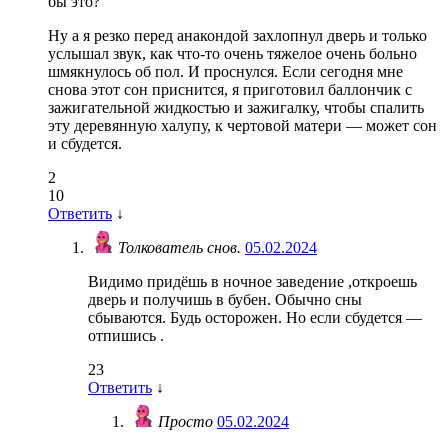
бы это?
Ну а я резко перед анакондой захлопнул дверь и только
услышал звук, как что-то очень тяжелое очень больно
шмякнулось об пол. И проснулся. Если сегодня мне
снова этот сон приснится, я приготовил баллончик с
зажигательной жидкостью и зажигалку, чтобы спалить
эту деревянную халупу, к чертовой матери — может сон
и сбудется.
2
10
Ответить
↓
Толкователь снов.
05.02.2024
Видимо придёшь в ночное заведение ,откроешь
дверь и получишь в бубен. Обычно сны
сбываются. Будь осторожен. Но если сбудется —
отпишись .
23
Ответить
↓
Просто
05.02.2024