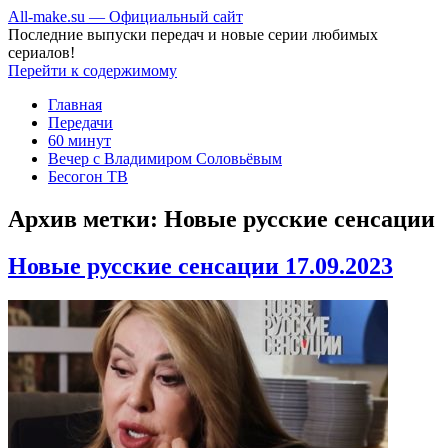
All-make.su — Официальный сайт
Последние выпуски передач и новые серии любимых
сериалов!
Перейти к содержимому
Главная
Передачи
60 минут
Вечер с Владимиром Соловьёвым
Бесогон ТВ
Архив метки:
Новые русские сенсации
Новые русские сенсации 17.09.2023