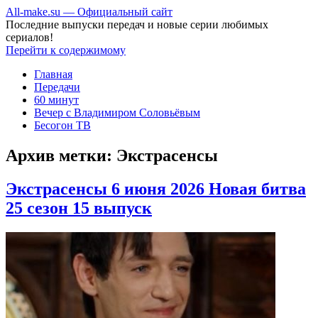
All-make.su — Официальный сайт
Последние выпуски передач и новые серии любимых
сериалов!
Перейти к содержимому
Главная
Передачи
60 минут
Вечер с Владимиром Соловьёвым
Бесогон ТВ
Архив метки:
Экстрасенсы
Экстрасенсы 6 июня 2026 Новая битва
25 сезон 15 выпуск