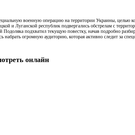
пециальную военную операцию на территории Украины, целью к
ецкой и Луганской республик подвергались обстрелам с террито
 Подоляка подхватил текущую повестку, начав подробно разбир
ось набрать огромную аудиторию, которая активно следит за спе
мотреть онлайн