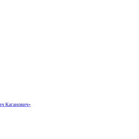
вич Каганович»