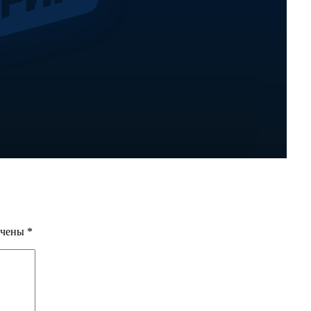
ечены
*