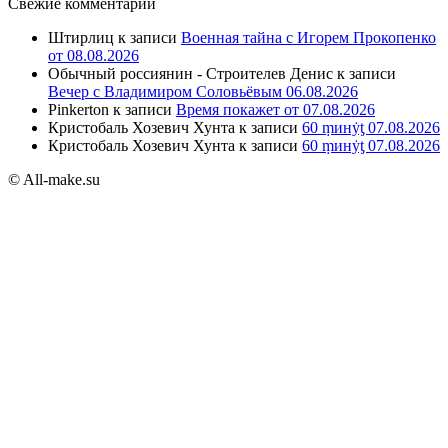
Свежие комментарии
Штирлиц
к записи
Военная тайна с Игорем Прокопенко
от 08.08.2026
Обычный россиянин - Строителев Денис
к записи
Вечер с Владимиром Соловьёвым 06.08.2026
Pinkerton
к записи
Время покажет от 07.08.2026
Кристобаль Хозевич Хунта
к записи
60 ṃинẏƫ 07.08.2026
Кристобаль Хозевич Хунта
к записи
60 ṃинẏƫ 07.08.2026
© All-make.su