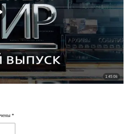
ечены
*