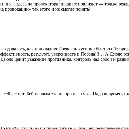
и и пр… здесь на провокатора никак не повлияют — только реал
на провокации» так этого и не смогла понять!
создавалось, как прикладное боевое искусство: быстро обезвред
ффективность, результат, уверенность и Победа!!!… А Дзюдо о
к. Дзюдо ценит уважение противника, контроль над собой и разв
 сейчас нет. Бей первым это не про него уже. Надо вовремя уход
 То что?) Сдохли бы по твоей логике. Слабо, неубедительная от