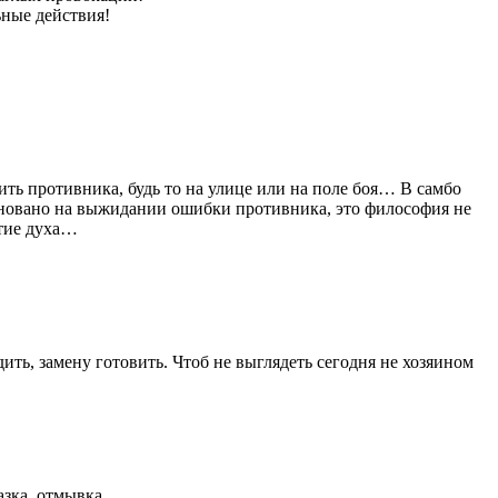
ьные действия!
ить противника, будь то на улице или на поле боя… В самбо
сновано на выжидании ошибки противника, это философия не
итие духа…
ить, замену готовить. Чтоб не выглядеть сегодня не хозяином
мазка, отмывка….