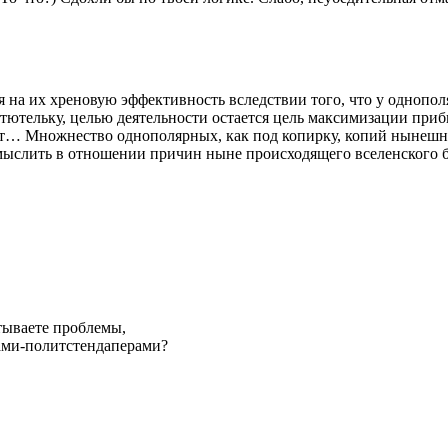
на их хреновую эффективность вследствии того, что у однопол
 тютельку, целью деятельности остается цель максимизации при
ат… Множнество однополярных, как под копирку, копий нынешн
слить в отношении причин ныне происходящего вселенского бар
утываете проблемы,
ами-политстендаперами?