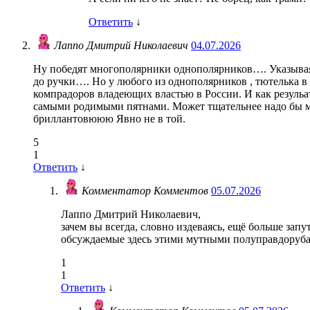
Ответить
↓
Лаппо Дмитрий Николаевич
04.07.2026
Ну победят многополярники однополярников…. Указывая 
до ручки…. Но у любого из однополярников , тютелька в
компрадоров владеющих властью в России. И как резуль
самыми родимыми пятнами. Может тщательнее надо бы мы
бриллантовююю Явно не в той.
5
1
Ответить
↓
Комментатор Комментов
05.07.2026
Лаппо Дмитрий Николаевич,
зачем вы всегда, словно издеваясь, ещё больше зап
обсуждаемые здесь этими мутными полуправдоруб
1
1
Ответить
↓