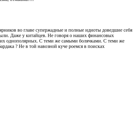
ярников во главе супержадные и полные идиоты доведшие себя
были. Даже у китайцев. Не говоря о наших финансовых
их однополярных. С теми же самыми болячками. С теми же
дака ? Не в той навозной куче роемся в поисках