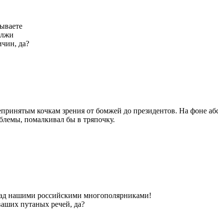
пываете
 лжи
ичин, да?
щепринятым кочкам зрения от бомжей до президентов. На фоне а
облемы, помалкивал бы в тряпочку.
над нашими российскими многополярниками!
ваших путаных речей, да?