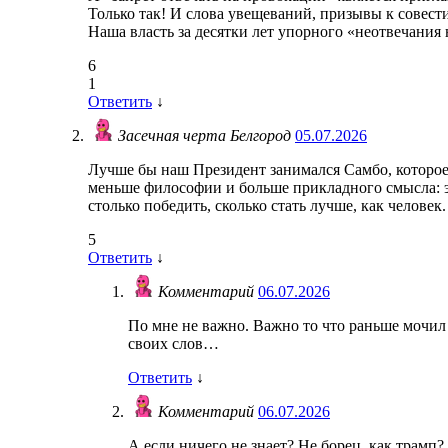
Только так! И слова увещеваний, призывы к совест
Наша власть за десятки лет упорного «неотвечания 
6
1
Ответить
↓
Засечная черта Белгород
05.07.2026
Лучше бы наш Президент занимался Самбо, которое 
меньше философии и больше прикладного смысла: э
столько победить, сколько стать лучше, как челове
5
Ответить
↓
Комментарий
06.07.2026
По мне не важно. Важно то что раньше мочил а
своих слов…
Ответить
↓
Комментарий
06.07.2026
А если ничего не знает? Не борец, как трамп?