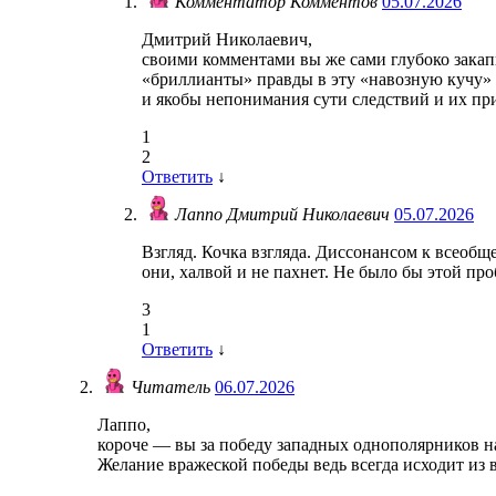
Комментатор Комментов
05.07.2026
Дмитрий Николаевич,
своими комментами вы же сами глубоко зака
«бриллианты» правды в эту «навозную кучу»
и якобы непонимания сути следствий и их пр
1
2
Ответить
↓
Лаппо Дмитрий Николаевич
05.07.2026
Взгляд. Кочка взгляда. Диссонансом к всеоб
они, халвой и не пахнет. Не было бы этой пр
3
1
Ответить
↓
Читатель
06.07.2026
Лаппо,
короче — вы за победу западных однополярников 
Желание вражеской победы ведь всегда исходит из 