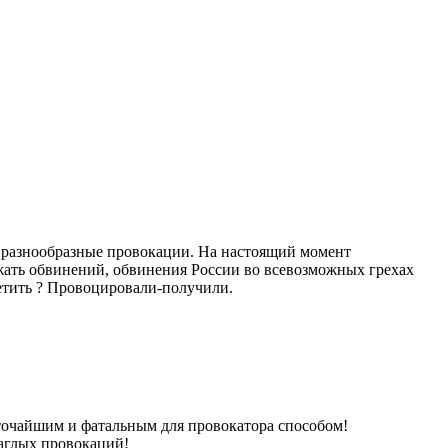
а разнообразные провокации. На настоящий момент
ежать обвинений, обвинения России во всевозможных грехах
етить ? Провоцировали-получили.
точайшим и фатальным для провокатора способом!
наглых провокаций!