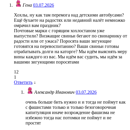
Гена
03.07.2026
Хохлы, ну как там перемога над детскими автобусами?
Ещё бухаете на радостях или недавний налёт немножко
омрачил вам праздник?
Почтовые марки с горящим хохлостаном уже
выпустили? Визжащие свиньи бегают по свинарнику от
радости или от ужаса? Поросята ваши зигующие
готовятся на перевоспитанию? Ваши свиньи готовы
отрабатывать долги на каторге? Мы идём выяснять меру
вины каждого из вас. Мы идём вас судить, мы идём за
вашими зигующими поросятами
12
1
Ответить
↓
Александр Иванович
03.07.2026
очень больше бить нужно и и тогда не поймут как
с фашистами только и только безоговорочная
капитуляция иначе возрождение фашизма не
избежно тогда нас потомки не поймут и не
простят