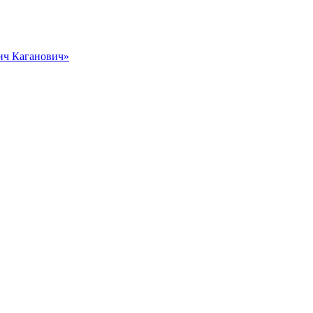
вич Каганович»