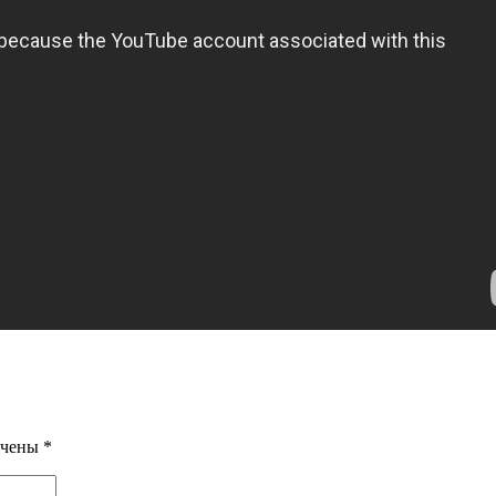
ечены
*