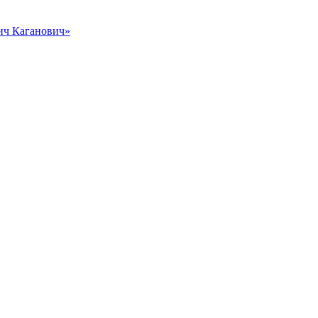
вич Каганович»