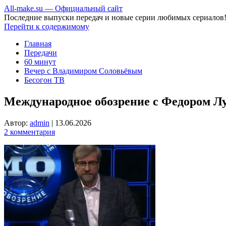
All-make.su — Официальный сайт
Последние выпуски передач и новые серии любимых сериалов
Перейти к содержимому
Главная
Передачи
60 минут
Вечер с Владимиром Соловьёвым
Бесогон ТВ
Международное обозрение с Федором Лу
Автор:
admin
|
13.06.2026
2 комментария