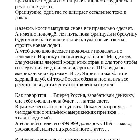
Брехунские подлодки с ТЯ ракетами, все сгрудились в
ремонтных доках.
Французкие, одна где то шныряет остальные тоже в
доках.
Надеюсь Россия матушка снова всё правильно сделает.
А именно подождёт лет пять, пока французы и брехунцу
будут чинить эти лодки ставить туда новые ракеты,
строить новые лодки.
А чтоб дело шло веселее продолжит продавать по
дешёвке в Ивропку всю линейку таблицы Менделеева
для усиления ядерной мощи этих стран и для того чтобы
гитлермания создали свои ядерные и ТЯ заряды по
американским чертежам. И да, Япрния тожа хочит в
ядерный клуб, ей тоже Россия обязана поставить все
ресурсы для достижения поставленных целей.
Как говорится — Вперёд Россия, зарабатывай денежку,
она тебе очень нужна будет … на том свете.
В рай же бесплатно не пустять. Покажешь пропуск —
чемоданчик с мильёном америкнских презиков —
заходи родимый.
А если всего-навсего 999 999 долларов США — мало,
увожаемый, идите на хромой ноге в аттт….
В общем, ждём 5 лет, а потом они нас уничтожат.