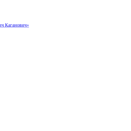
вич Каганович»