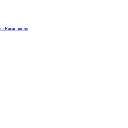
вич Каганович»