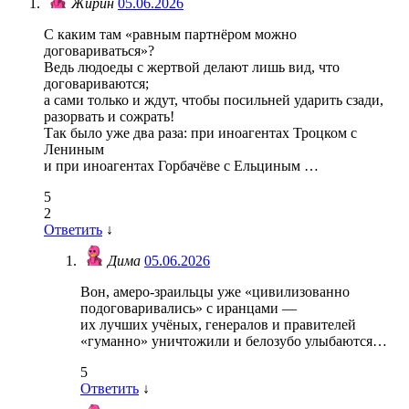
Жирин
05.06.2026
С каким там «равным партнёром можно
договариваться»?
Ведь людоеды с жертвой делают лишь вид, что
договариваются;
а сами только и ждут, чтобы посильней ударить сзади,
разорвать и сожрать!
Так было уже два раза: при иноагентах Троцком с
Лениным
и при иноагентах Горбачёве с Ельциным …
5
2
Ответить
↓
Дима
05.06.2026
Вон, амеро-зраильцы уже «цивилизованно
подоговаривались» с иранцами —
их лучших учёных, генералов и правителей
«гуманно» уничтожили и белозубо улыбаются…
5
Ответить
↓