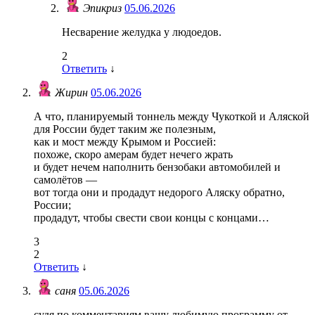
Эпикриз
05.06.2026
Несварение желудка у людоедов.
2
Ответить
↓
Жирин
05.06.2026
А что, планируемый тоннель между Чукоткой и Аляской
для России будет таким же полезным,
как и мост между Крымом и Россией:
похоже, скоро амерам будет нечего жрать
и будет нечем наполнить бензобаки автомобилей и
самолётов —
вот тогда они и продадут недорого Аляску обратно,
России;
продадут, чтобы свести свои концы с концами…
3
2
Ответить
↓
саня
05.06.2026
судя по комментариям вашу любимую программу от