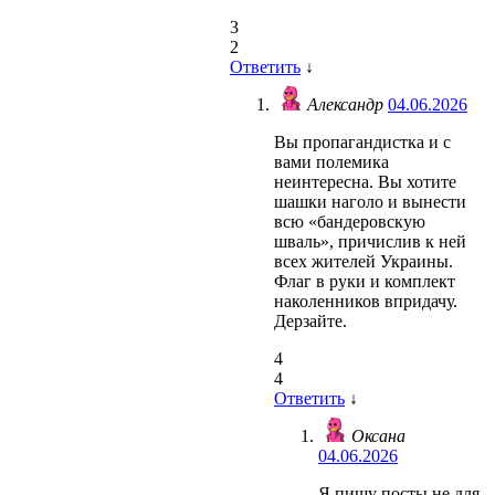
3
2
Ответить
↓
Александр
04.06.2026
Вы пропагандистка и с
вами полемика
неинтересна. Вы хотите
шашки наголо и вынести
всю «бандеровскую
шваль», причислив к ней
всех жителей Украины.
Флаг в руки и комплект
наколенников впридачу.
Дерзайте.
4
4
Ответить
↓
Оксана
04.06.2026
Я пишу посты не для