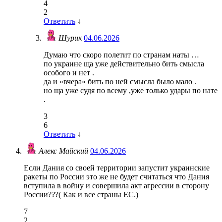
4
2
Ответить
↓
Шурик
04.06.2026
Думаю что скоро полетит по странам наты …
по украине ща уже действительно бить смысла
особого и нет .
да и «вчера» бить по ней смысла было мало .
но ща уже судя по всему ,уже только удары по нате
.
3
6
Ответить
↓
Алекс Майский
04.06.2026
Если Дания со своей территории запустит украинские
ракеты по России это же не будет считаться что Дания
вступила в войну и совершила акт агрессии в сторону
России???( Как и все страны ЕС.)
7
2