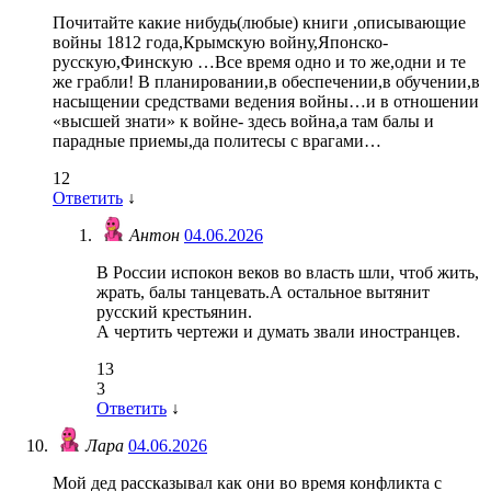
Почитайте какие нибудь(любые) книги ,описывающие
войны 1812 года,Крымскую войну,Японско-
русскую,Финскую …Все время одно и то же,одни и те
же грабли! В планировании,в обеспечении,в обучении,в
насыщении средствами ведения войны…и в отношении
«высшей знати» к войне- здесь война,а там балы и
парадные приемы,да политесы с врагами…
12
Ответить
↓
Антон
04.06.2026
В России испокон веков во власть шли, чтоб жить,
жрать, балы танцевать.А остальное вытянит
русский крестьянин.
А чертить чертежи и думать звали иностранцев.
13
3
Ответить
↓
Лара
04.06.2026
Мой дед рассказывал как они во время конфликта с