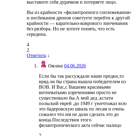
выставите себя дурачком и потеряете лицо.
Вы из крайности «филантропного соплежевания»
и несбивания дронов советуете перейти к другой
крайности — карательно-коврового линчевания
без рвзбора. Но не хотите понять, что есть
середина.
4
2
Ответить
↓
Оксана
04.06.2026
Если бы так рассуждали наши предки,то
вряд-ли бы страна вышла победителем из
ВОВ. И Вас,с Вашими красивыми
витиеватыми изречениями просто не
существовало бы.А мой дед ,кстати
польский еврей ,до 1949 г уничтожал всю
это бадеровскую шваль по лесам и очень
сожалел что им не дали сделать это до
конца.Последствия этого
филантропического акта сейчас налицо
7