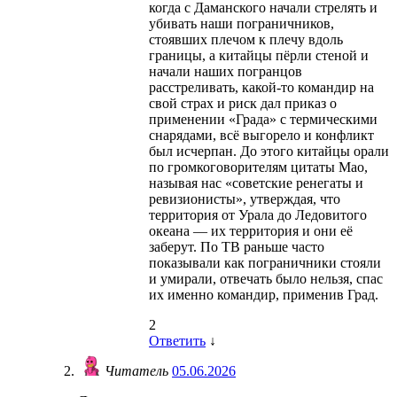
когда с Даманского начали стрелять и
убивать наши пограничников,
стоявших плечом к плечу вдоль
границы, а китайцы пёрли стеной и
начали наших погранцов
расстреливать, какой-то командир на
свой страх и риск дал приказ о
применении «Града» с термическими
снарядами, всё выгорело и конфликт
был исчерпан. До этого китайцы орали
по громкоговорителям цитаты Мао,
называя нас «советские ренегаты и
ревизионисты», утверждая, что
территория от Урала до Ледовитого
океана — их территория и они её
заберут. По ТВ раньше часто
показывали как пограничники стояли
и умирали, отвечать было нельзя, спас
их именно командир, применив Град.
2
Ответить
↓
Читатель
05.06.2026