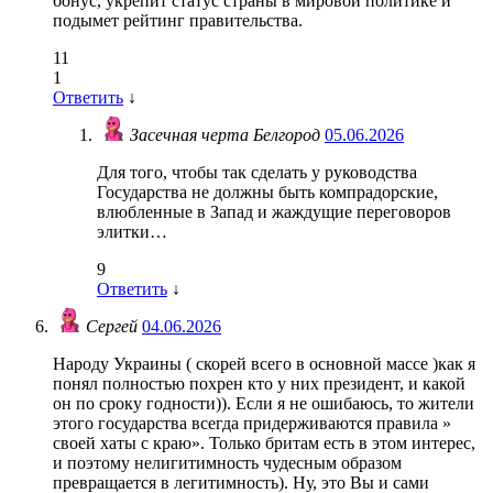
бонус, укрепит статус страны в мировой политике и
подымет рейтинг правительства.
11
1
Ответить
↓
Засечная черта Белгород
05.06.2026
Для того, чтобы так сделать у руководства
Государства не должны быть компрадорские,
влюбленные в Запад и жаждущие переговоров
элитки…
9
Ответить
↓
Сергей
04.06.2026
Народу Украины ( скорей всего в основной массе )как я
понял полностью похрен кто у них президент, и какой
он по сроку годности)). Если я не ошибаюсь, то жители
этого государства всегда придерживаются правила »
своей хаты с краю». Только бритам есть в этом интерес,
и поэтому нелигитимность чудесным образом
превращается в легитимность). Ну, это Вы и сами