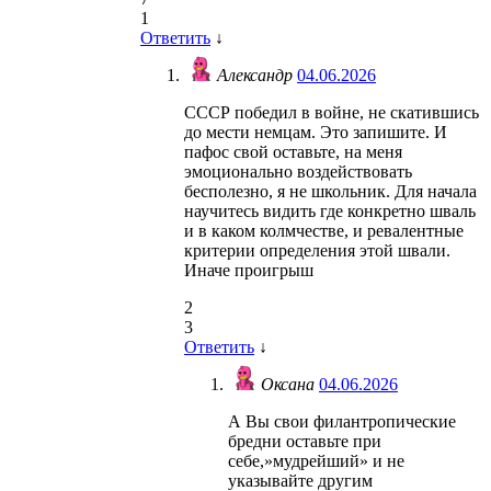
1
Ответить
↓
Александр
04.06.2026
СССР победил в войне, не скатившись
до мести немцам. Это запишите. И
пафос свой оставьте, на меня
эмоционально воздействовать
бесполезно, я не школьник. Для начала
научитесь видить где конкретно шваль
и в каком колмчестве, и ревалентные
критерии определения этой швали.
Иначе проигрыш
2
3
Ответить
↓
Оксана
04.06.2026
А Вы свои филантропические
бредни оставьте при
себе,»мудрейший» и не
указывайте другим