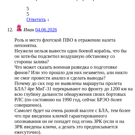
5
5
Ответить
↓
Иван
04.06.2026
Роль и место флотской ПВО в отражении налета
непонятна.
Неужели нельзя вывести один боевой корабль, что бы
он хотя-бы подсветил воздушную обстановку со
стороны залива?
Что может сказать военная разведка о подготовке
финов? Или это прошло для них незаметно, али никто
не смог провести анализ и сделать выводы?
Почему до сих пор не выявлены маршруты пролета
БЛА? 4ре МиГ-31 перекрывают по фронту до 1200 км на
всю глубину дальности обнаружения своих бортовых
РЛС (по состоянию на 1990 год, сейчас БРЭО более
совершенно).
Самолет будет на очень разной высоте с БЛА, тем более
что при введении ключей гарантированного
опознавания он не попадет под огонь ЗРК (если и на
ЗРК введены ключи, а делать это предписывается
ежесуточно).