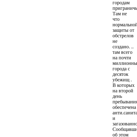
городам
приграничь
Там не
что
нормально
защиты от
обстрелов
не
создано. ..
там всего
на почти
миллионны
города с
десяток
убежищ .
В которых
на второй
день
пребывани
обеспечена
анти.санит
и
загазованно
Сообщавш
об этом