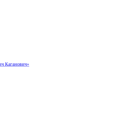
вич Каганович»