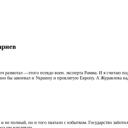
ариев
ич размотал —этого псевдо воен. эксперта Рамма. И я считаю 
авно бы завоевал и Украину и проклятую Европу. А Журавлева 
 не полный, но и того хватало с избытком. Государство заботил
од им наплевать.