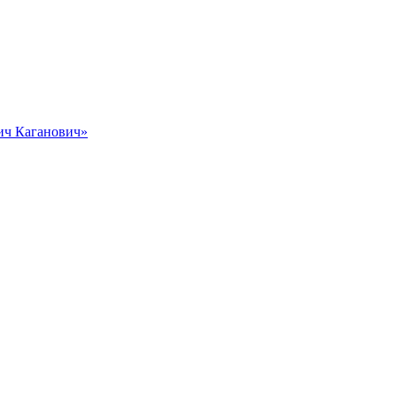
вич Каганович»