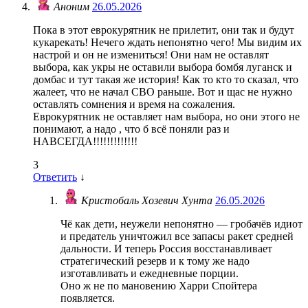
Аноним
26.05.2026
Пока в этот еврокурятник не прилетит, они так и будут
кукарекать! Нечего ждать непонятно чего! Мы видим их
настрой и он не измениться! Они нам не оставлят
выбора, как укры не оставили выбора бомбя луганск и
домбас и тут такая же история! Как то кто то сказал, что
жалеет, что не начал СВО раньше. Вот и щас не нужно
оставлять сомнения и время на сожаления.
Еврокурятник не оставляет нам выбора, но они этого не
понимают, а надо , что б всё поняли раз и
НАВСЕГДА!!!!!!!!!!!!!
3
Ответить
↓
Кристобаль Хозевич Хунта
26.05.2026
Чё как дети, неужели непонятно — гробачёв идиот
и предатель уничтожил все запасы ракет средней
дальности. И теперь Россия восстанавливает
стратегический резерв и к тому же надо
изготавливать и ежедневные порции.
Оно ж не по мановению Харри Спойтера
появляется.