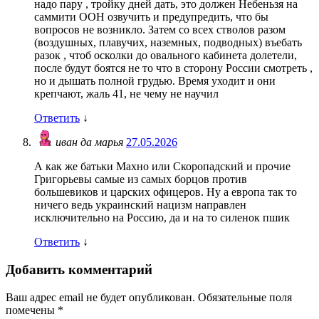
надо пару , тройку дней дать, это должен Небеньзя на
саммити ООН озвучить и предупредить, что бы
вопросов не возникло. Затем со всех стволов разом
(воздушных, плавучих, наземных, подводных) въебать
разок , чтоб осколки до овального кабинета долетели,
после будут боятся не то что в сторону России смотреть ,
но и дышать полной грудью. Время уходит и они
крепчают, жаль 41, не чему не научил
Ответить
↓
иван да марья
27.05.2026
А как же батьки Махно или Скоропадский и прочие
Григорьевы самые из самых борцов против
большевиков и царских офицеров. Ну а европа так то
ничего ведь украинский нацизм направлен
исключительно на Россию, да и на то силенок пшик
Ответить
↓
Добавить комментарий
Ваш адрес email не будет опубликован.
Обязательные поля
помечены
*