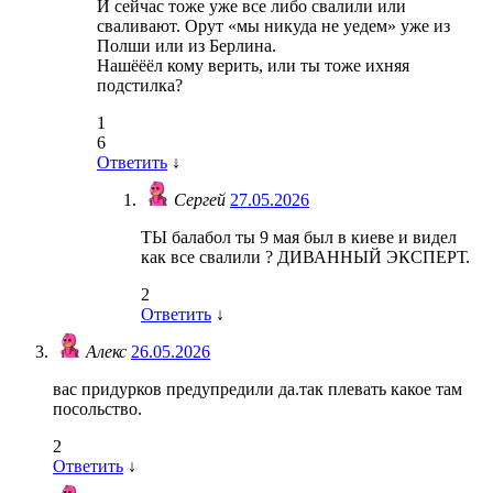
И сейчас тоже уже все либо свалили или
сваливают. Орут «мы никуда не уедем» уже из
Полши или из Берлина.
Нашёёёл кому верить, или ты тоже ихняя
подстилка?
1
6
Ответить
↓
Сергей
27.05.2026
ТЫ балабол ты 9 мая был в киеве и видел
как все свалили ? ДИВАННЫЙ ЭКСПЕРТ.
2
Ответить
↓
Алекс
26.05.2026
вас придурков предупредили да.так плевать какое там
посольство.
2
Ответить
↓