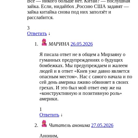
Всё — никого больше нет. Китай? — послушная
зайка. Если, нидайбох ,Россию США задавят —
зайка китайка снова под них заползёт и
расслабится.
3
Ответить
↓
МАРИНА
26.05.2026
Я писала ответ не в общем а Мирзаяну о
гуманных предупреждениях о будущих
бомбежках. Мы предупреждаем и жалеем
людей и в ответ «Киев уже давно является
опасным местом». Нас с самого начала и по
сей день америка лживо обвиняет в своих
грехах. И это был мой ответ ему же на
«конструктивную и позитивную роль»
америки.
1
Ответить
↓
Читатель анонима
27.05.2026
Аноним,