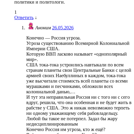
политики и политологи.
1
Ответить
↓
Аноним
26.05.2026
Конечно — Россия угроза.
Угроза существованию Всемирной Колониальной
Империи США.
Которую ВВП ласково называет «однополярный
мир».
США тока-тока устроились навтыкали по всем
странам планеты свои Центральные Банки с целой
армией своих Наебуллиных в каждом, тока-тока
уже высчитали стоимость всей планеты со всеми
мурашками и песчинками, обложили всех
колониальной данью,…
И тут эта неправильная Россия ни с того ни с сего
вдруг, решила, что она особенная и не будет жить в
рабстве у США. Это ж никак невозможно терпеть
ни одному уважающему себя рабовладельцу.
Любой бы такое не потерпел. Задал бы жару
недисциплинированным
Конечно Россия им угроза, кто ж ещё?