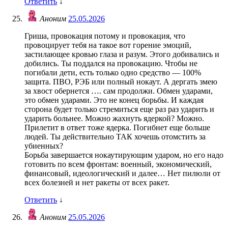
Ответить
↓
Аноним
25.05.2026
Гриша, провокация потому и провокация, что
провоцирует тебя на такое вот горение эмоций,
застилающее кровью глаза и разум. Этого добивались и
добились. Ты поддался на провокацию. Чтобы не
погибали дети, есть только одно средство — 100%
защита. ПВО, РЭБ или полный нокаут. А дергать змею
за хвост обернется …. сам продолжи. Обмен ударами,
это обмен ударами. Это не конец борьбы. И каждая
сторона будет только стремиться еще раз раз ударить и
ударить больнее. Можно жахнуть ядеркой? Можно.
Прилетит в ответ тоже ядерка. Погибнет еще больше
людей. Ты действительно ТАК хочешь отомстить за
убиенных?
Борьба завершается нокаутирующим ударом, но его надо
готовить по всем фронтам: военный, экономический,
финансовый, идеологический и далее… Нет пилюли от
всех болезней и нет ракеты от всех ракет.
Ответить
↓
Аноним
25.05.2026