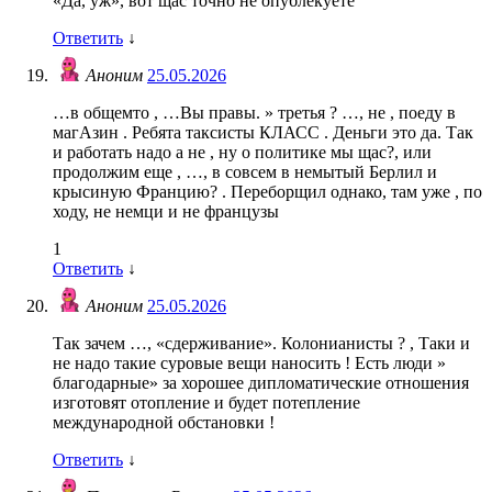
«Да, уж», вот щас точно не опублекуете
Ответить
↓
Аноним
25.05.2026
…в общемто , …Вы правы. » третья ? …, не , поеду в
магАзин . Ребята таксисты КЛАСС . Деньги это да. Так
и работать надо а не , ну о политике мы щас?, или
продолжим еще , …, в совсем в немытый Берлил и
крысиную Францию? . Переборщил однако, там уже , по
ходу, не немци и не французы
1
Ответить
↓
Аноним
25.05.2026
Так зачем …, «сдерживание». Колонианисты ? , Таки и
не надо такие суровые вещи наносить ! Есть люди »
благодарные» за хорошее дипломатические отношения
изготовят отопление и будет потепление
международной обстановки !
Ответить
↓