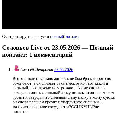
Смотреть другие выпуски
полный контакт
Соловьев Live от 23.05.2026 — Полный
контакт
: 1 комментарий
Алексей Петрович
23.05.2026
Вся эта политика напоминает мне боксёра которого по
роже бьют ,а он сгибает руку в локте мол вот какой я
сильный,но я никому не угрожаю…А ему снова по
роже,а он опять я сильный а ему пинка…а он пальчиком
грозит и твердит,что сильный…ему палку в жопу суют,а
он снова пальцем грозит и твердит,что сильный…
мазахисты во главе государства?ССЫКУНЫ?не
понятно.