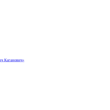
вич Каганович»