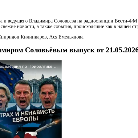
а и ведущего Владимира Соловьева на радиостанции Вести-ФМ и
вежие новости, а также события, происходящие как в нашей стра
Спиридон Килинкаров, Ася Емельянова
имиром Соловьёвым выпуск от 21.05.202