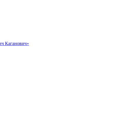
вич Каганович»