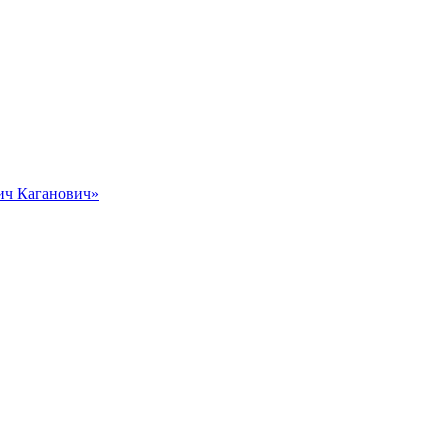
вич Каганович»