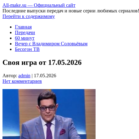
All-make.su — Официальный сайт
Последние выпуски передач и новые серии любимых сериалов
Перейти к содержимому
Главная
Передачи
60 минут
Вечер с Владимиром Соловьёвым
Бесогон ТВ
Своя игра от 17.05.2026
Автор:
admin
|
17.05.2026
Нет комментариев