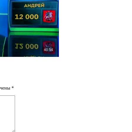
ечены
*