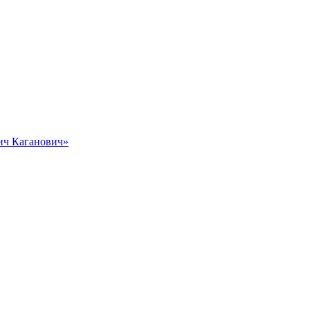
вич Каганович»