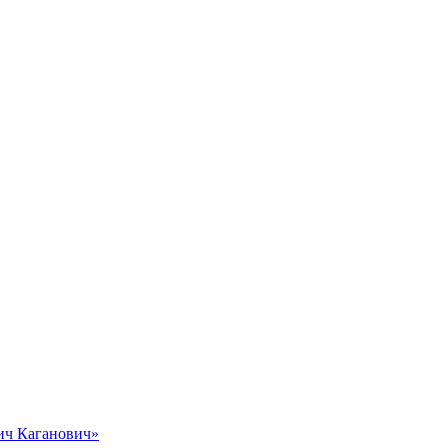
вич Каганович»