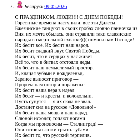
Беларусь
09.05.2026
С ПРАЗДНИКОМ, ЛЮДИ!!!! С ДНЕМ ПОБЕДЫ!
Горестные времена наступили, все эти Далесы,
Бжезинские танцуют в своих гробах словно панночка из
Вия, их мечта сбылась, они стравили таки славянские
народы в смертельной схватке(((( помоги нам Господи!
Их бесит всё. Их бесит наш народ.
Их бесит сладкий вкус Святой Победы.
Их бесит, что в сердцах у нас живёт
Всё то, что в битвах отстояли деды.
Их бесит наш немыслимый простор.
И, клацая зубами в вожделеньи,
Заранее выносят приговор —
Пророча нам позор и пораженье.
Их бесит наша вера в идеал.
Их бесят — и кресты, и колокольни.
Пусть сунутся — я их сюда не звал.
Достанет сил на русское «Довольно!»
Их бесит наша мощь и наш парад.
Слюной исходят, топают ногами —
Когда мы произносим — Сталинград! —
Они готовы глотки грызть зубами.
Их бесит то, что русский терпелив.