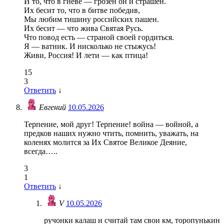
И то, что в гневе — грозен он и страшен.
Их бесит то, что в битве победив,
Мы любим тишину российских пашен.
Их бесит — что жива Святая Русь.
Что повод есть — страной своей гордиться.
Я — ватник. И нисколько не стыжусь!
Живи, Россия! И лети — как птица!
15
3
Ответить
↓
Евгений
10.05.2026
Терпение, мой друг! Терпение! война — войной, а
предков наших нужно чтить, помнить, уважать, на
коленях молится за Их Святое Великое Деяние,
всегда…..
3
1
Ответить
↓
V
10.05.2026
ручонки калаш и считай там свои км, торопунькин