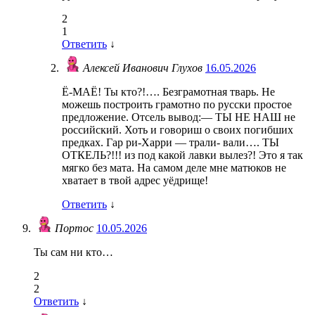
2
1
Ответить
↓
Алексей Иванович Глухов
16.05.2026
Ё-МАЁ! Ты кто?!…. Безграмотная тварь. Не
можешь построить грамотно по русски простое
предложение. Отсель вывод:— ТЫ НЕ НАШ не
российский. Хоть и говориш о своих погибших
предках. Гар ри-Харри — трали- вали…. ТЫ
ОТКЕЛЬ?!!! из под какой лавки вылез?! Это я так
мягко без мата. На самом деле мне матюков не
хватает в твой адрес уёдрище!
Ответить
↓
Портос
10.05.2026
Ты сам ни кто…
2
2
Ответить
↓