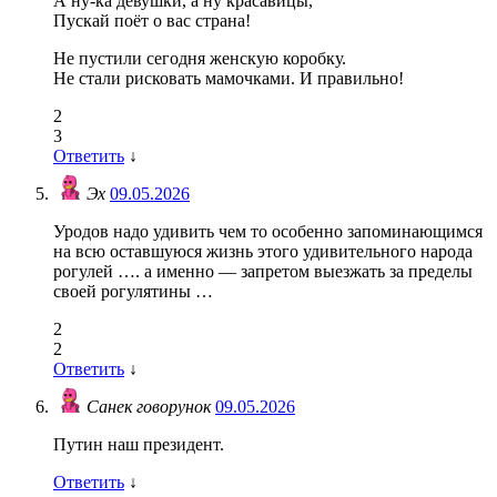
А ну-ка девушки, а ну красавицы,
Пускай поёт о вас страна!
Не пустили сегодня женскую коробку.
Не стали рисковать мамочками. И правильно!
2
3
Ответить
↓
Эх
09.05.2026
Уродов надо удивить чем то особенно запоминающимся
на всю оставшуюся жизнь этого удивительного народа
рогулей …. а именно — запретом выезжать за пределы
своей рогулятины …
2
2
Ответить
↓
Санек говорунок
09.05.2026
Путин наш президент.
Ответить
↓