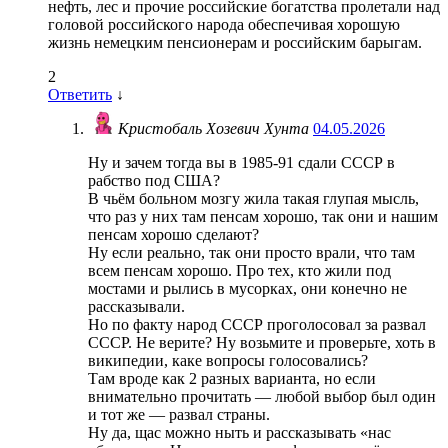
нефть, лес и прочие российские богатства пролетали над
головой российского народа обеспечивая хорошую
жизнь немецким пенсионерам и российским барыгам.
2
Ответить
↓
Кристобаль Хозевич Хунта
04.05.2026
Ну и зачем тогда вы в 1985-91 сдали СССР в
рабство под США?
В чьём больном мозгу жила такая глупая мысль,
что раз у них там пенсам хорошо, так они и нашим
пенсам хорошо сделают?
Ну если реально, так они просто врали, что там
всем пенсам хорошо. Про тех, кто жили под
мостами и рылись в мусорках, они конечно не
рассказывали.
Но по факту народ СССР проголосовал за развал
СССР. Не верите? Ну возьмите и проверьте, хоть в
википедии, каке вопросы голосовались?
Там вроде как 2 разных варианта, но если
внимательно прочитать — любой выбор был один
и тот же — развал страны.
Ну да, щас можно ныть и рассказывать «нас