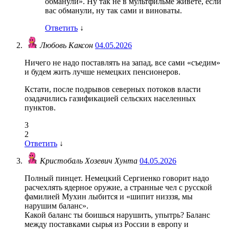
обманули». Ну так не в мультфильме живёте, если
вас обманули, ну так сами и виноваты.
Ответить
↓
Любовь Каксон
04.05.2026
Ничего не надо поставлять на запад, все сами «съедим»
и будем жить лучше немецких пенсионеров.
Кстати, после подрывов северных потоков власти
озадачились газификацией сельских населенных
пунктов.
3
2
Ответить
↓
Кристобаль Хозевич Хунта
04.05.2026
Полный пинцет. Немецкий Сергиенко говорит надо
расчехлять ядерное оружие, а странные чел с русской
фамилией Мухин лыбится и «шипит низззя, мы
нарушим баланс».
Какой баланс ты боишься нарушить, упытрь? Баланс
между поставками сырья из России в европу и