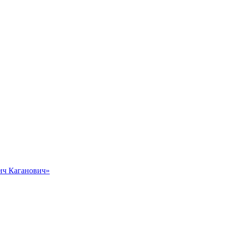
вич Каганович»