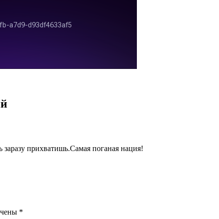
ий
ь заразу прихватишь.Самая поганая нация!
ечены
*