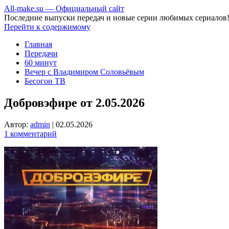
All-make.su — Официальный сайт
Последние выпуски передач и новые серии любимых сериалов
Перейти к содержимому
Главная
Передачи
60 минут
Вечер с Владимиром Соловьёвым
Бесогон ТВ
Добровэфире от 2.05.2026
Автор:
admin
|
02.05.2026
1 комментарий