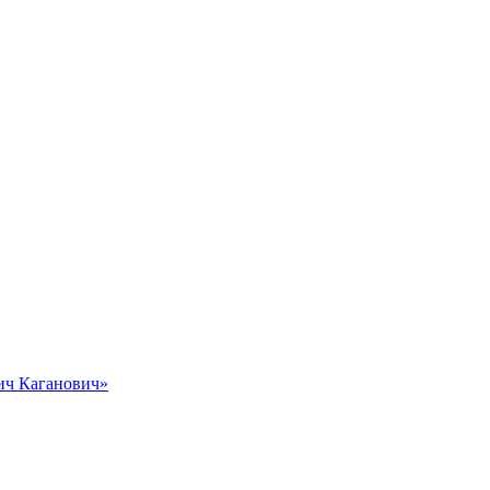
вич Каганович»