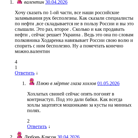
валентин
30.04.2026
Хочу сказать по 1-ой части, все наши российские
заламывания рук бесполезны. Как сказали специалисты
по нефти ,все складывается не в пользу России и вы это
слышали. Это раз, второе . Сколько и как продавать
нефти , сейчас решает Украина . Ведь это она по словам
полковника Ходаренка навязывает России свою волю и
спорить с ним бесполезно. Ну а помечтать конечно
можно.валентин
4
1
Ответить
↓
Плюю в мёртве глаза хохлов
01.05.2026
Хохлатых свиней сейчас опять погонят в
контрнаступ. Под это дали бабки. Как всегда
хохлы зацепятся мошонками за кусты на минных
полях.
2
Ответить
↓
Любовь Каксон
30.04.2026