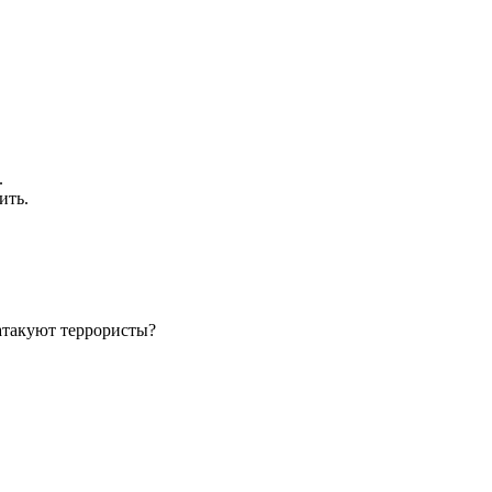
.
ить.
 атакуют террористы?