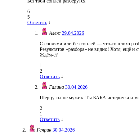
Без твои соплей разберутся.
6
5
Ответить
↓
Алекс
29.04.2026
С соплями или без соплей — что-то плохо раз
Результатов «разбора» не видно! Хотя, ещё и
Ждём-с?
1
2
Ответить
↓
Галина
30.04.2026
Шерцу ты не мужик. Ты БАБА истеричка и м
2
1
Ответить
↓
Генрик
30.04.2026