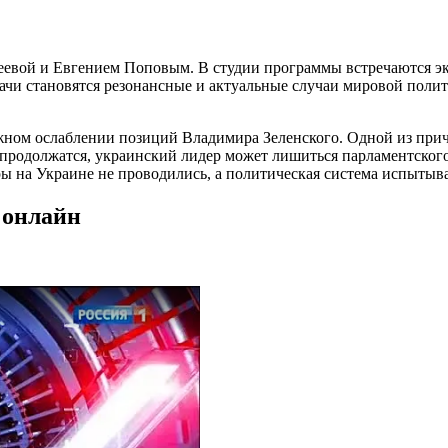
беевой и Евгением Поповым. В студии программы встречаются эк
дачи становятся резонансные и актуальные случаи мировой пол
жном ослаблении позиций Владимира Зеленского. Одной из при
в продолжатся, украинский лидер может лишиться парламентско
ры на Украине не проводились, а политическая система испытыва
 онлайн