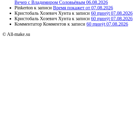
Вечер с Владимиром Соловьёвым 06.08.2026
Pinkerton
к записи
Время покажет от 07.08.2026
Кристобаль Хозевич Хунта
к записи
60 ṃинẏƫ 07.08.2026
Кристобаль Хозевич Хунта
к записи
60 ṃинẏƫ 07.08.2026
Комментатор Комментов
к записи
60 ṃинẏƫ 07.08.2026
© All-make.su