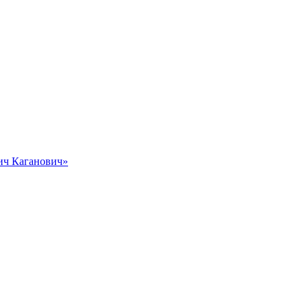
вич Каганович»