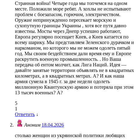
Странная война! Четыре года мы топчемся на одном
месте. Положили море ребят. А хохлы не испытывают
проблем с боезапасом, горючим, электричеством.
Оружие непринужденно пересекает морскую и
сухопутную границы Украины , хотя все путя давно
известны. Мосты через Днепр успешно работают,
Европа регулярно посещает Киев, а Киев катается по
всему шарику. Мы представляем Зеленского дурачком и
наркоманом, но которого мы не можем одолеть пятый
год. Мы своим бездействием дали время ему и Европе
раскрутить военную промышленность. . Но Ваша
передача об ентом молчит, как Лига Наций. Идея —
давайте занятые территории объявлять не в квадратных
километрах, а в квадратных метрах. А? И как наша
армия сумела в 1945 г. за две недели одолеть
миллионную Квантунскую армию и потеряла при этом
13 тысяч военных? А?
5
1
Ответить
↓
Аноним
18.04.2026
столько женщин из укряинской политики любящих