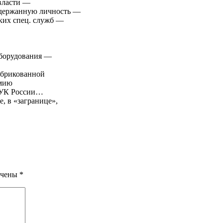
 власти —
подержанную личность —
ских спец. служб —
оборудования —
абрикованной
рмию
о УК России…
е, в «загранице»,
ечены
*