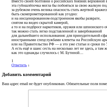
Вместо своей болтовни о российских боязнях верховной
эта губошлёпочка могла бы побояться за свою жалкую 
за рубежом очень велика опасность стать жертвой враже
быть скомпрометированной как угодно:
и на инсценированном-подстроенном якобы разврате,
снятом на видео скрытой камерой,
а то и на подбросе наркотиков, оружия или шпионского 
так можно стать легко подставленной и завербованной
для дальнейшего использования: для принудительной-сф
иностранными спецслужбами клеветы на Российскую а
или на Правительство РФ — а это уже статьи и сроки п
А есть ещё и шанс сесть на несколько лет не здесь, а там ж
как это однажды случилось с М. Бутиной…
1
Ответить
↓
Добавить комментарий
Ваш адрес email не будет опубликован.
Обязательные поля пом