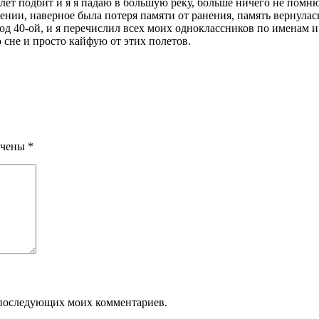
т подбит и я я падаю в большую реку, больше ничего не помню, 
нии, наверное была потеря памяти от ранения, память вернулась 
д 40-ой, и я перечислил всех моих одноклассников по именам и 
 сне и просто кайфую от этих полетов.
ечены
*
ля последующих моих комментариев.