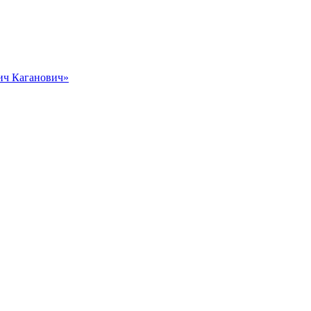
вич Каганович»