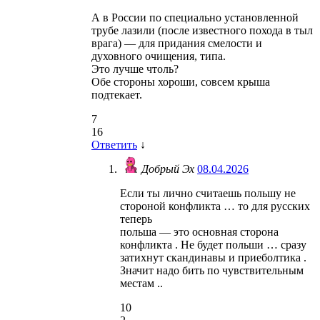
А в России по специально установленной
трубе лазили (после известного похода в тыл
врага) — для придания смелости и
духовного очищения, типа.
Это лучше чтоль?
Обе стороны хороши, совсем крыша
подтекает.
7
16
Ответить
↓
Добрый Эх
08.04.2026
Если ты лично считаешь польшу не
стороной конфликта … то для русских
теперь
польша — это основная сторона
конфликта . Не будет польши … сразу
затихнут скандинавы и приеболтика .
Значит надо бить по чувствительным
местам ..
10