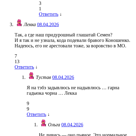
3
1
Ответить
↓
Лекка
08.04.2026
Так, а где наш придурошный глашатай Семен?
И я так и не узнала, кода подевали бравого Коношенко.
Надеюсь, его не арестовали тоже, за воровство в МО.
7
13
Ответить
↓
Тустав
08.04.2026
Я на тэбэ задывлюсь не надывлюсь … гарна
гадьюка чорна … Лекка
9
9
Ответить
↓
Ольга
08.04.2026
Не дивись — оно пьяное. Это нормальное